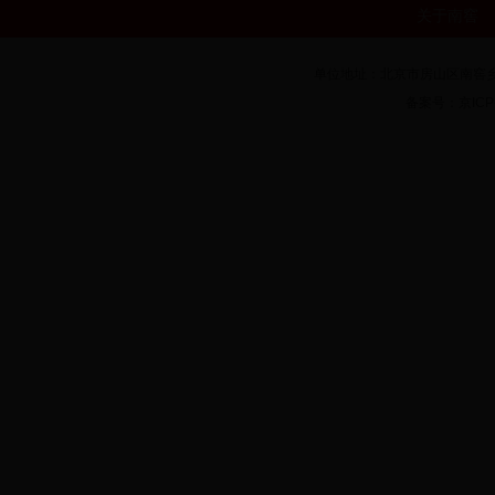
关于南窖
单位地址：北京市房山区南窖乡房
备案号：京ICP备