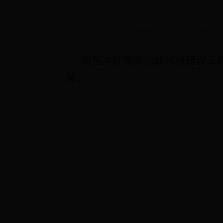
发布日期： 2017-10-09
南窖乡红南路沿线环境建设工
算。