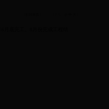
【
打印本页
】
【字号
小
中
大
】
7年6月底完工。8月份完成工程结