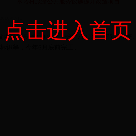
水峪村旅游公共服务设施提升改造项目
16-03-11
点击进入首页
设内容是步道
31000
米、护栏
7100
米、景观亭
8
座
标识等，今年
6
月底前完工。