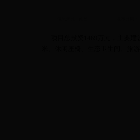
信息来源：南窖
发布日期： 20
项目总投资
1469
万元，主要建
米、休闲座椅、生态卫生间、旅游