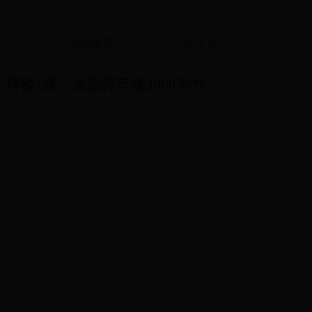
【
打印本页
】
【字号
小
中
大
】
、牌楼
1
座、生态停车场
3800
平方