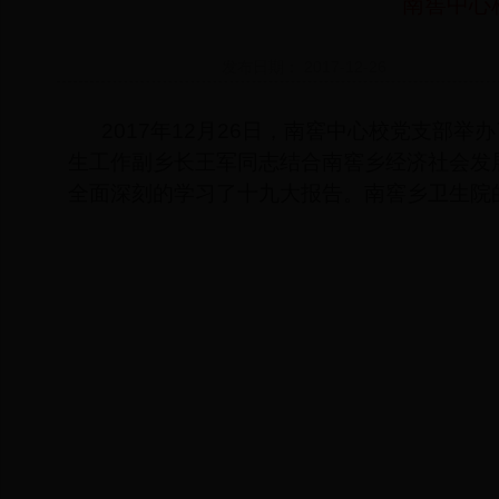
南窖中心
发布日期： 2017-12-26
2017
年
12
月
26
日，南窖中心校党支部举办
生工作副乡长王军同志结合南窖乡经济社会发
全面深刻的学习了十九大报告。南窖乡卫生院