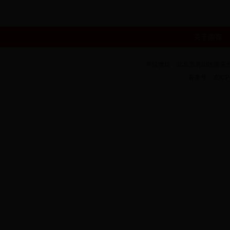
关于南窖
单位地址：北京市房山区南窖乡房
备案号：京ICP备