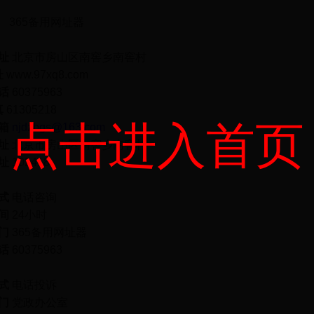
】
365备用网址器
】
址
北京市房山区南窖乡南窖村
址
www.97xq8.com
话
60375963
真
61305218
点击进入首页
箱
njdzbgs@163.com
址
北京市房山区南窖乡南窖村
址
102418
】
式
电话咨询
间
24
小时
门
365备用网址器
话
60375963
】
式
电话投诉
门
党政办公室