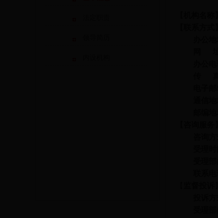
【机构名称
法定职责
【
联系方式
领导简历
办公地
网 
内设机构
办公电
传 
电子邮
通信地
邮编地
【
咨询服务
咨询方
受理时
受理部
联系电
【
监督投诉
投诉方
受理部