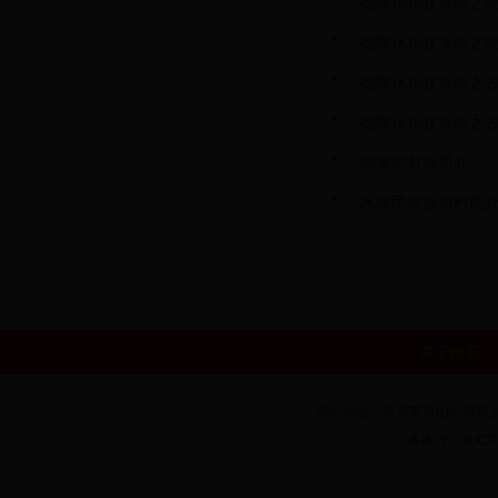
吃喝玩乐在水峪之
吃喝玩乐在水峪之
吃喝玩乐在水峪之
吃喝玩乐在水峪之
南窖古村落简介
水峪民俗旅游村简
关于南窖
单位地址：北京市房山区南窖乡房
备案号：京ICP备