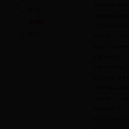
南窖乡“窖西花谷”
重点项目
南窖村古村古韵古
旅游服务
中国历史文化名村水
数据公开
最美乡村——北京
南窖乡大西沟村梯
美丽中窖等你来！
美丽中窖等你来！
雨后的南窖，真美
沉睡的珍宝——南
沉睡的珍宝——南
雄奇秀丽猫耳山
吃喝玩乐在水峪之