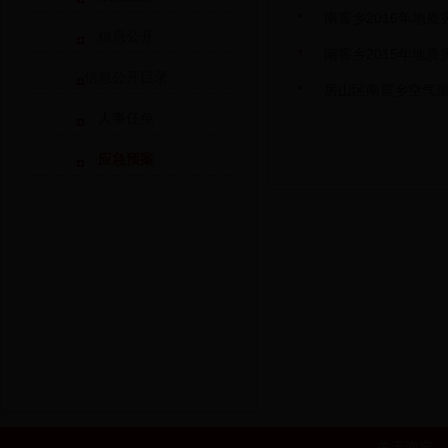
南窖乡2016年地
信息公开
南窖乡2015年地
信息公开目录
房山区南窖乡空气
人事任免
应急预案
关于南窖