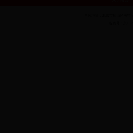
单位地址：北京市房山区南窖乡房
备案号：京ICP备