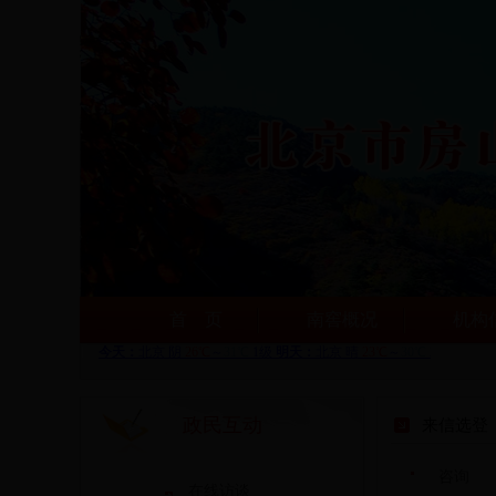
首 页
南窖概况
机构
政民互动
来信选登
咨询
在线访谈