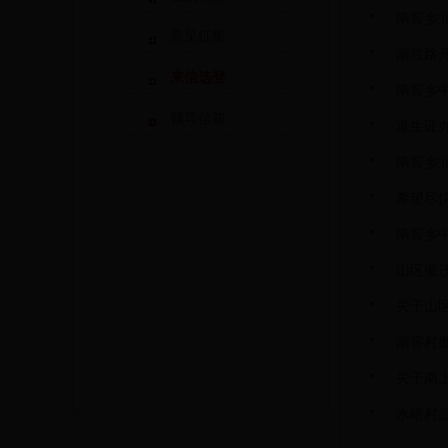
南窖乡
意见征集
南胜路
来信选登
南窖乡
领导信箱
准生证
南窖乡
希望尽
南窖乡
山区搬
关于山
南窖村
关于南
水峪村