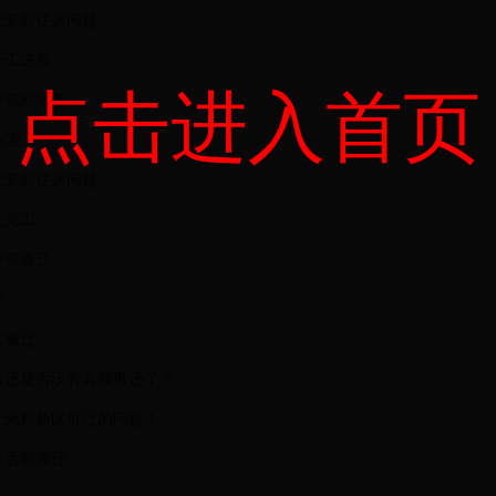
北安村住房问题
开工进展
点击进入首页
中窖村搬迁
办理
北安村住房问题
快完工
中窖搬迁
迁
区搬迁
搬迁是否没有名额搬迁了？
上岗村新区拆迁的问题！
是否能搬迁