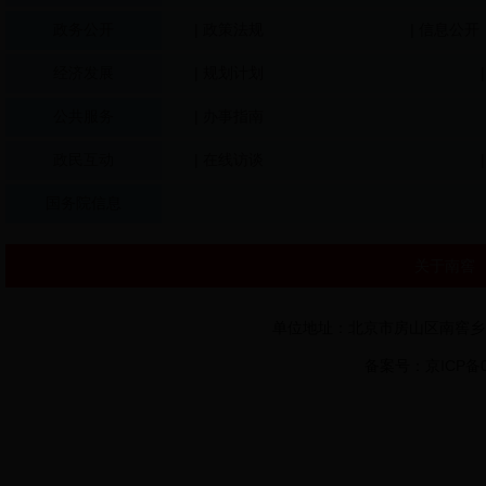
政务公开
| 政策法规
| 信息公开
经济发展
| 规划计划
公共服务
| 办事指南
政民互动
| 在线访谈
国务院信息
关于南窖
单位地址：北京市房山区南窖乡房山
备案号：京ICP备05