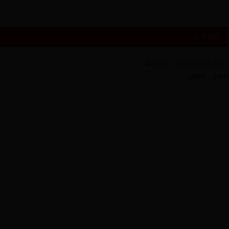
关于南窖
单位地址：北京市房山区南窖乡房
备案号：京ICP备