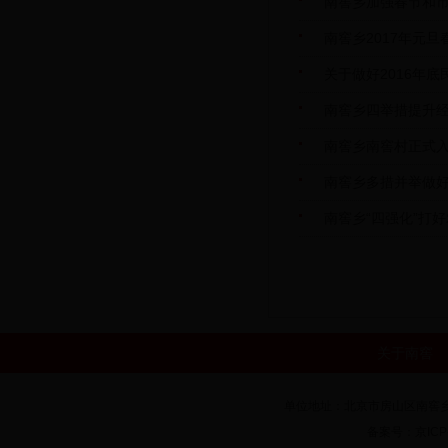
南窖乡加强春节和市
南窖乡2017年元
关于做好2016年底
南窖乡四举措提升
南窖乡南窖村正式
南窖乡多措并举做
南窖乡“四强化”打
关于南窖
单位地址：北京市房山区南窖乡房
备案号：京ICP备