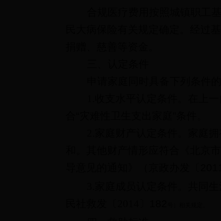
合规医疗费用按照城镇职工
民大病保险有关规定确定。经过基
捐赠、慈善等资金。
三、认定条件
申请家庭同时具备下列条件
1.
收支水平认定条件。在上一
合“灾难性卫生支出家庭”条件。
2.
家庭财产认定条件。家庭拥
和。其他财产情形应符合《北京市
导意见的通知》（京政办发〔201
3.
家庭成员认定条件。共同生
民社救发〔2014
〕182
号）相关规定。