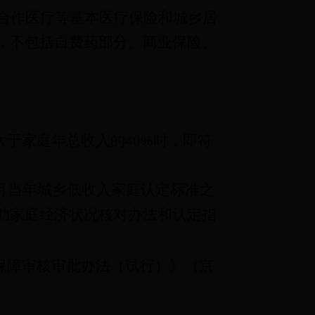
合作医疗等基本医疗保险和城乡居
，不包括自费药部分、商业保险、
于家庭年总收入的40%
时，即符
月当年城乡低收入家庭认定标准之
助家庭经济状况核对办法和认定指
保障审核审批办法（试行）》（京