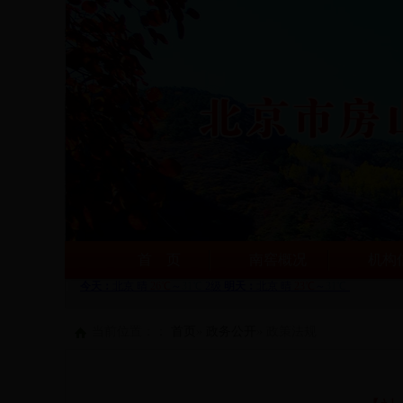
首 页
南窖概况
机构
当前位置：：
首页
»
政务公开
» 政策法规