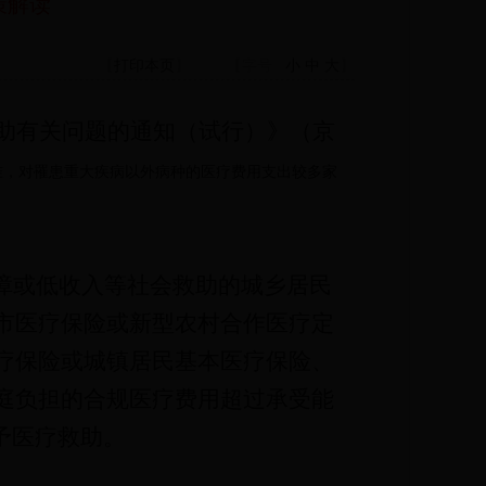
策解读
【
打印本页
】
【字号
小
中
大
】
助有关问题的通知（试行）》（京
准，对罹患重大疾病以外病种的医疗费用支出较多家
障或低收入等社会救助的城乡居民
市医疗保险或新型农村合作医疗定
疗保险或城镇居民基本医疗保险、
庭负担的合规医疗费用超过承受能
予医疗救助。