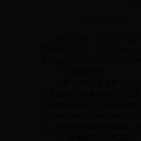
【社
发布日期： 2017-03-15
根据市民政、人力社保、卫
民社救发〔2015
〕403
号）文件要求，
庭，结合我区实际，现将因病致贫家庭医疗救助按
一、按费用救助
按照“先保险，后救助”的原
及其共同生活的家庭成员，因罹患
点医疗机构就医，一个自然年度内
新型农村合作医疗和城乡居民大病
力，基本生活出现严重困难的，并
二、合规医疗费用界定范围