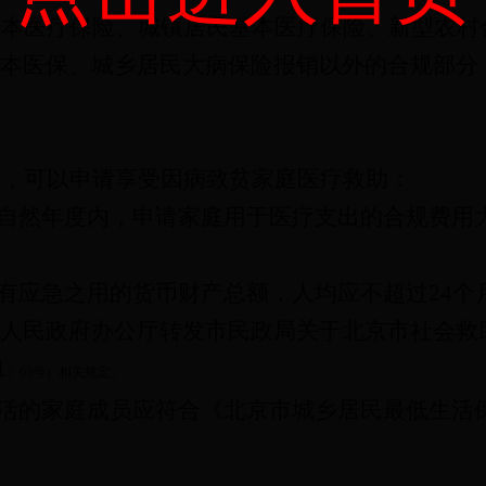
基本医疗保险、城镇居民基本医疗保险、新型农村
本医保、城乡居民大病保险报销以外的合规部分
的，可以申请享受因病致贫家庭医疗救助：
自然年度内，申请家庭用于医疗支出的合规费用大
有应急之用的货币财产总额，人均应不超过24
个
人民政府办公厅转发市民政局关于北京市社会救
1
〕63
号）相关规定。
活的家庭成员应符合《北京市城乡居民最低生活