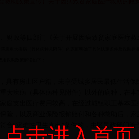
会救助政策宣传】关于因病致贫家庭医疗救助的政
计、财政等四部门《关于开展因病致贫家庭医疗救
对罹患重大疾病（具体病种见附件）的家庭明确了具体认定条件及救助标
费用救助政策解读如下：
则，具有房山区户籍，未享受城乡居民最低生活保
重大疾病（具体病种见附件）以外的病种，在本
家庭支出医疗费用较高，在经过城镇职工基本医
保险，以及商业保险报销赔付和各种救助后，家
符合“灾难性卫生支出”条件的，由区民政部门给
点击进入首页