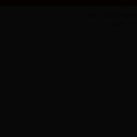
单位地址：北京市房山区南窖乡房
备案号：京ICP备